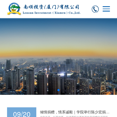
09/20
倾情捐赠，情系诚毅｜学院举行陈少宏捐赠九尺钢琴交接仪式