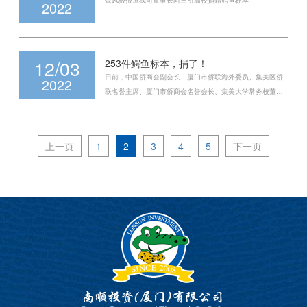
鹭风报报道我司董事长向三所高校捐赠鳄鱼标本
2022
12/03
253件鳄鱼标本，捐了！
日前，中国侨商会副会长、厦门市侨联海外委员、集美区侨
2022
联名誉主席、厦门市侨商会名誉会长、集美大学常务校董、
加拿大集美校友会会长、南顺投资董事长陈少宏，向厦门大
学、集美大学、厦门医学院捐赠鳄鱼标本。
上一页
1
2
3
4
5
下一页