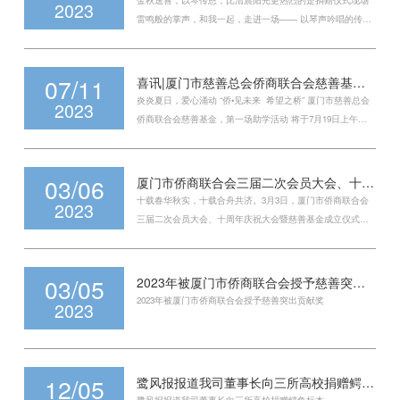
金秋送喜，以琴传恩，比清晨阳光更热烈的是捐赠仪式现场
2023
雷鸣般的掌声，和我一起，走进一场—— 以琴声吟唱的传
承，用岁月谱写的壮歌。
07/11
喜讯|厦门市慈善总会侨商联合会慈善基金第一场助学活动将于7月19日举办
炎炎夏日，爱心涌动 “侨•见未来 希望之桥” 厦门市慈善总会
2023
侨商联合会慈善基金，第一场助学活动 将于7月19日上午在
团结大厦举行。
03/06
厦门市侨商联合会三届二次会员大会、十周年庆祝大会暨慈善基金成立仪式举行
十载春华秋实，十载合舟共济。3月3日，厦门市侨商联合会
2023
三届二次会员大会、十周年庆祝大会暨慈善基金成立仪式在
厦门凯宾斯基酒店顺利举行。
03/05
2023年被厦门市侨商联合会授予慈善突出贡献奖
2023年被厦门市侨商联合会授予慈善突出贡献奖
2023
12/05
鹭风报报道我司董事长向三所高校捐赠鳄鱼标本